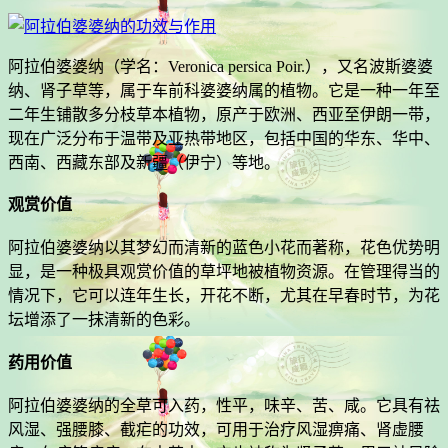
阿拉伯婆婆纳（学名：Veronica persica Poir.），又名波斯婆婆
纳、肾子草等，属于车前科婆婆纳属的植物。它是一种一年至
二年生铺散多分枝草本植物，原产于欧洲、西亚至伊朗一带，
现在广泛分布于温带及亚热带地区，包括中国的华东、华中、
西南、西藏东部及新疆（伊宁）等地。
观赏价值
阿拉伯婆婆纳以其梦幻而清新的蓝色小花而著称，花色优势明
显，是一种极具观赏价值的草坪地被植物资源。在管理得当的
情况下，它可以连年生长，开花不断，尤其在早春时节，为花
坛增添了一抹清新的色彩。
药用价值
阿拉伯婆婆纳的全草可入药，性平，味辛、苦、咸。它具有祛
风湿、强腰膝、截疟的功效，可用于治疗风湿痹痛、肾虚腰