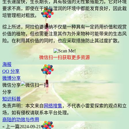
生长速度快，生长期长，具有极强的无性繁殖能力。它对环境
要求不高，即使在干燥与湿润的环境中都能发育良好，因此栽
培管理相对粗放。
综上所述，阿拉伯婆婆纳不仅是一种具有一定药用价值和观赏
价值的植物，但也需要注意其作为外来物种可能带来的生态风
险。在利用其价值的同时，也应采取措施防止其过度扩散。
微信扫一扫获取更多资源
海报
QQ 分享
微博分享
微信分享
分享
知识科普
免责声明：本文来自
网络搜集
，不代表
小雷爱探索
的观点和立
场，如有侵权请联系本平台处理。
商陆的功效与作用
« 上一篇
2024-09-21