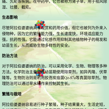
痛、久疟等疾病。在中药中，它也被称为肾子草，用于祛风除
湿、壮腰、截疟。
生态影响
尽管阿拉伯婆婆纳具有观赏和药用价值，但它也被列为外来入
侵物种，因为它的繁殖能力强，生长速度快，环境适应能力
强，抗药性强。它能通过化感作用抑制其他植物种子的萌发和
幼苗生长，从而威胁生物多样性的安全。
防治方法
对于阿拉伯婆婆纳的防治，可以采用化学、生物、物理等多种
方法。化学防治主要是在幼苗期使用除草剂，如异丙隆、伏草
隆等。生物防治则是利用胶孢炭疽菌Qz-97a等真菌除草剂。物
理防治可以通过旱水轮作来控制其生长。
繁殖与栽培
阿拉伯婆婆纳容易进行种子繁殖，种子结果量大，生活史短，