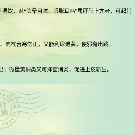
，每日温饮，对“头晕目眩、眼胀耳鸣”属肝阳上亢者，可起辅
茵陈、虎杖苦寒伤正，又能利尿退黄，使邪有出路。
出；微量黄酮类又可抑菌消炎，促进上皮新生。