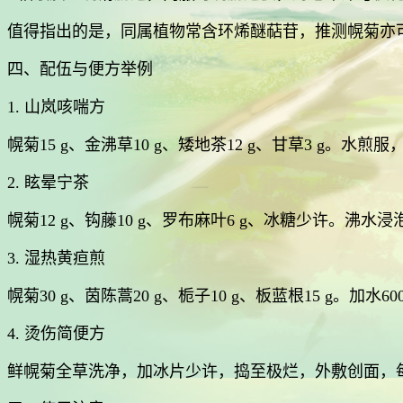
值得指出的是，同属植物常含环烯醚萜苷，推测幌菊亦
四、配伍与便方举例
1. 山岚咳喘方
幌菊15 g、金沸草10 g、矮地茶12 g、甘草3 g
2. 眩晕宁茶
幌菊12 g、钩藤10 g、罗布麻叶6 g、冰糖少许。
3. 湿热黄疸煎
幌菊30 g、茵陈蒿20 g、栀子10 g、板蓝根15 g。加水6
4. 烫伤简便方
鲜幌菊全草洗净，加冰片少许，捣至极烂，外敷创面，