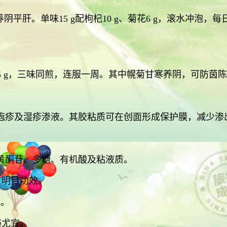
平肝。单味15 g配枸杞10 g、菊花6 g，滚水冲泡
虎杖15 g，三味同煎，连服一周。其中幌菊甘寒养阴，可防
疱疹及湿疹渗液。其胶粘质可在创面形成保护膜，减少渗
黄酮苷、多糖、有机酸及粘液质。
、明目功效。
统。
秘尤宜。