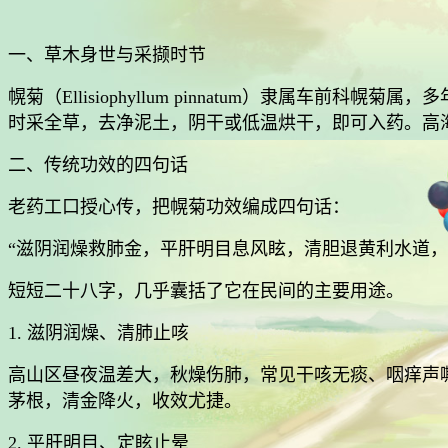
一、草木身世与采撷时节
幌菊（Ellisiophyllum pinnatum）隶属
时采全草，去净泥土，阴干或低温烘干，即可入药。高
二、传统功效的四句话
老药工口授心传，把幌菊功效编成四句话：
“滋阴润燥救肺金，平肝明目息风眩，清胆退黄利水道
短短二十八字，几乎囊括了它在民间的主要用途。
1. 滋阴润燥、清肺止咳
高山区昼夜温差大，秋燥伤肺，常见干咳无痰、咽痒声
茅根，清金降火，收效尤捷。
2. 平肝明目、定眩止晕