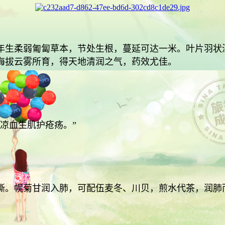
车前科幌菊属，多年生柔弱匍匐草本，节处生根，蔓延可达一米。叶
海拔云雾所育，得天地清润之气，药效尤佳。
，凉血生肌护疮疡。”
嘶。幌菊甘润入肺，可配伍麦冬、川贝，煎水代茶，润肺而