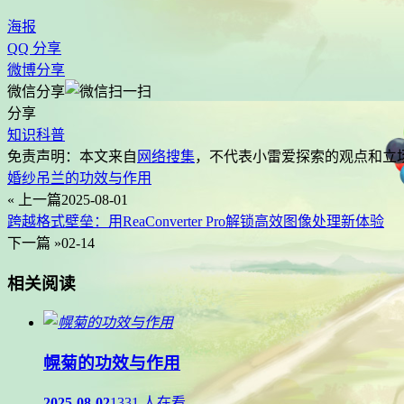
海报
QQ 分享
微博分享
微信分享
分享
知识科普
免责声明：本文来自
网络搜集
，不代表
小雷爱探索
的观点和立
婚纱吊兰的功效与作用
« 上一篇
2025-08-01
跨越格式壁垒：用ReaConverter Pro解锁高效图像处理新体验
下一篇 »
02-14
相关阅读
幌菊的功效与作用
2025-08-02
1331 人在看