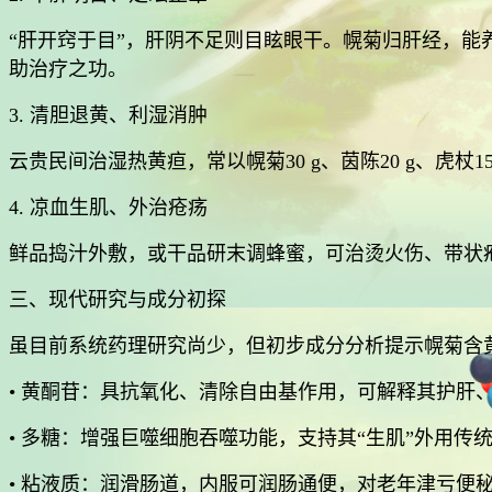
“肝开窍于目”，肝阴不足则目眩眼干。幌菊归肝经，能养阴
助治疗之功。
3. 清胆退黄、利湿消肿
云贵民间治湿热黄疸，常以幌菊30 g、茵陈20 g、
4. 凉血生肌、外治疮疡
鲜品捣汁外敷，或干品研末调蜂蜜，可治烫火伤、带状
三、现代研究与成分初探
虽目前系统药理研究尚少，但初步成分分析提示幌菊含
• 黄酮苷：具抗氧化、清除自由基作用，可解释其护肝
• 多糖：增强巨噬细胞吞噬功能，支持其“生肌”外用传
• 粘液质：润滑肠道，内服可润肠通便，对老年津亏便