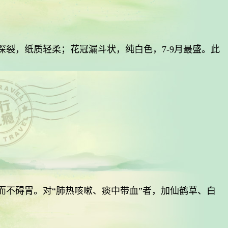
片羽状深裂，纸质轻柔；花冠漏斗状，纯白色，7-9月最盛。此
不碍胃。对“肺热咳嗽、痰中带血”者，加仙鹤草、白