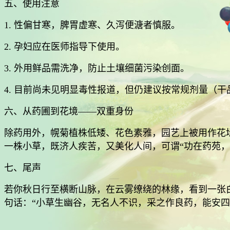
五、使用注意
1. 性偏甘寒，脾胃虚寒、久泻便溏者慎服。
2. 孕妇应在医师指导下使用。
3. 外用鲜品需洗净，防止土壤细菌污染创面。
4. 目前尚未见明显毒性报道，但仍建议按常规剂量（干品1
六、从药圃到花境——双重身份
除药用外，幌菊植株低矮、花色素雅，园艺上被用作花
一株小草，既济人疾苦，又美化人间，可谓“功在药苑，
七、尾声
若你秋日行至横断山脉，在云雾缭绕的林缘，看到一张
句话：“小草生幽谷，无名人不识，采之作良药，能安