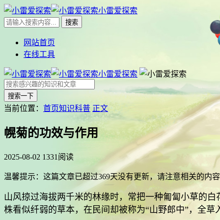
小雷爱探索
网站首页
在线工具
小雷爱探索
搜索一下
当前位置：
首页
知识科普
正文
幌菊的功效与作用
2025-08-02
1331阅读
温馨提示：这篇文章已超过
369
天没有更新，请注意相关的内容
山风掠过海拔两千米的林缘时，常把一种匍匐小草的白花
株看似纤弱的草本，在民间却被称为“山野郎中”，全草