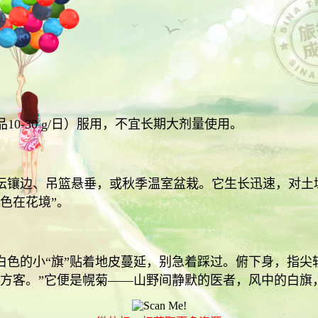
0-30 g/日）服用，不宜长期大剂量使用。
坛镶边、吊篮悬垂，或秋季温室盆栽。它生长迅速，对土壤
色在花境”。
白色的小“旗”贴着地皮蔓延，别急着踩过。俯下身，指尖
四方客。”它便是幌菊——山野间静默的医者，风中的白旗