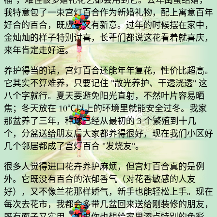
我特意包了一束宫灯百合作为新婚礼物，配上寓意百年
好合的百合，既应景又有新意。过年的时候摆在家中，
金灿灿的样子特别讨喜，长辈们都说这花看着就喜庆，
来年肯定走好运。
养护得当的话，宫灯百合还能年年复花，性价比超高。
它其实不算难养，只要记住 "散光养护、干透浇透" 这
八个字就行。夏天要避免阳光直射，不然叶片容易晒
焦；冬天放在 10℃以上的环境里就能安全过冬。我家
那盆养了三年，种球已经从最初的 3 个繁殖到十几
个，分盆送给朋友后大家都养得很好，现在我们小区好
几个邻居都成了宫灯百合 "发烧友"。
很多人觉得进口花卉养护麻烦，但宫灯百合真的是例
外。它既没有百合的浓郁香气（对花香敏感的人友
好），又不像兰花那样娇气，新手也能轻松上手。现在
每次去花市，我都会多带几盆回来送给刚装修的朋友，
既有面子又实用。如果你也想给家里添点特别的色彩，