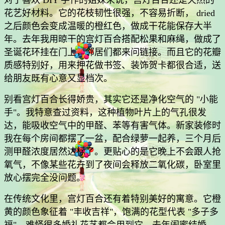
花艺好材料。它的花枝韧性很强，不容易折断， dried
之后颜色会变成温暖的橙红色，做成干花能保存大半
年。去年我用晾干的宫灯百合搭配松果和麻绳，做成了
圣诞花环挂在门上，邻居们都来问链接。而且它的花瓣
质感特别好，用来押花做书签、装饰贺卡都很合适，送
给朋友既有心意又显档次。
别看宫灯百合长得娇贵，其实它还是净化空气的 "小能
手"。我特意查过资料，这种植物叶片上的气孔很发
达，能吸收空气中的甲醛、苯等有害气体。新家装修时
我在每个房间都摆了一盆，配合绿萝一起养，三个月后
测甲醛浓度居然达标了。更贴心的是它晚上不会跟人抢
氧气，不像某些花卉到了夜间会释放二氧化碳，卧室里
放心摆完全没问题。
在传统文化里，宫灯百合还有着特别美好的寓意。它橙
黄的颜色象征着 "丰收吉祥"，饱满的花型代表 "多子多
福"，难怪很多婚礼花艺都会用到它。去年闺蜜结婚，