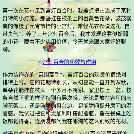
第一次在花市见到宫灯百合时，我差点把它当成了某种
奇特的小灯笼。那垂挂在枝条上的橙黄色花朵，鼓鼓囊
囊的像极了元宵节挂的小宫灯，难怪花农都说这花 "自
带贵气"。养了三年宫灯百合后，我才发现这看似娇弱
的小花，藏着不少实用价值，今天就来跟大家好好聊
聊。
作为装饰界的 "氛围高手"，宫灯百合的观赏价值绝对
排得上号。它的花期特别长，从初夏能一直开到深秋，
单朵花能挂在枝头一个多月不凋谢。家里摆上一盆，枝
条自然下垂的样子特别有层次感，无论是放在客厅的高
脚花架上，还是卧室的窗台边，都能瞬间提升房间的温
馨感。我试过把它和尤加利叶搭配插瓶，摆在餐桌上吃
饭都觉得香，连朋友都问我在哪淘的这么别致的花材。
对于喜欢 DIY 手作的姐妹来说，宫灯百合还是天然的