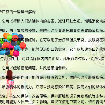
于芦荟的一些详细解释：
。它可以帮助人们清除体内的毒素，减轻肝脏负担，增强消化功
护层，防止胃酸的侵蚀，预防和治疗胃溃疡和胃炎等胃肠道疾病
反应，缓解疼痛和红肿。它可以用于治疗风湿关节炎、皮肤炎症
和植物生长因子等，能够促进伤口的愈合。它可以加速伤口的修
有抗氧化作用，可以清除体内的自由基，延缓衰老过程，保护心脑
。它可以缓解便秘问题，并改善肠道健康。
有保护肝脏的作用，能够减轻肝脏的负担，预防和治疗肝脏疾病
，增强机体的抵抗力。它可以预防感染和疾病，提高人们的整体
愈合、抗氧化保健、改善便秘、保护肝脏和调节免疫系统等多种
使用可能对人体产生负面影响。建议在使用芦荟之前，请先咨询