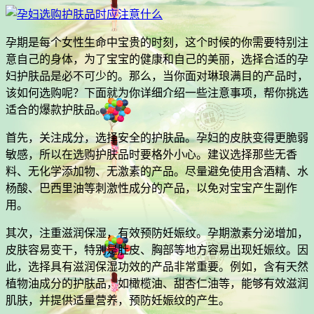
孕期是每个女性生命中宝贵的时刻，这个时候的你需要特别注
意自己的身体，为了宝宝的健康和自己的美丽，选择合适的孕
妇护肤品是必不可少的。那么，当你面对琳琅满目的产品时，
该如何选购呢？下面就为你详细介绍一些注意事项，帮你挑选
适合的爆款护肤品。
首先，关注成分，选择安全的护肤品。孕妇的皮肤变得更脆弱
敏感，所以在选购护肤品时要格外小心。建议选择那些无香
料、无化学添加物、无激素的产品。尽量避免使用含酒精、水
杨酸、巴西里油等刺激性成分的产品，以免对宝宝产生副作
用。
其次，注重滋润保湿，有效预防妊娠纹。孕期激素分泌增加，
皮肤容易变干，特别是肚皮、胸部等地方容易出现妊娠纹。因
此，选择具有滋润保湿功效的产品非常重要。例如，含有天然
植物油成分的护肤品，如橄榄油、甜杏仁油等，能够有效滋润
肌肤，并提供适量营养，预防妊娠纹的产生。