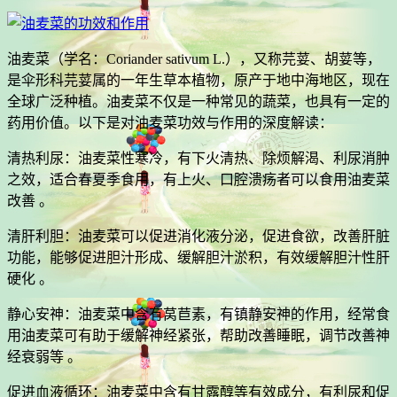
油麦菜（学名：Coriander sativum L.），又称芫荽、胡荽等，
是伞形科芫荽属的一年生草本植物，原产于地中海地区，现在
全球广泛种植。油麦菜不仅是一种常见的蔬菜，也具有一定的
药用价值。以下是对油麦菜功效与作用的深度解读：
清热利尿：油麦菜性寒冷，有下火清热、除烦解渴、利尿消肿
之效，适合春夏季食用，有上火、口腔溃疡者可以食用油麦菜
改善 。
清肝利胆：油麦菜可以促进消化液分泌，促进食欲，改善肝脏
功能，能够促进胆汁形成、缓解胆汁淤积，有效缓解胆汁性肝
硬化 。
静心安神：油麦菜中含有莴苣素，有镇静安神的作用，经常食
用油麦菜可有助于缓解神经紧张，帮助改善睡眠，调节改善神
经衰弱等 。
促进血液循环：油麦菜中含有甘露醇等有效成分，有利尿和促