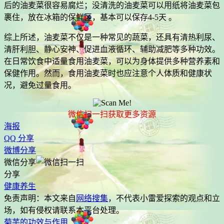
后的油麦菜很容易腐烂；没清洗的油麦菜可以用纸将油麦菜包
裹住，放在冰箱的保鲜区，基本可以保存4-5天 。
综上所述，油麦菜不仅是一种常见的蔬菜，还具有清热利尿、
清肝利胆、静心安神、促进血液循环、辅助减肥等多种功效。
在日常饮食中适量食用油麦菜，可以为身体提供多种营养素和
保健作用。然而，食用油麦菜时也应注意个人体质和健康状
况，避免过量食用。
微信扫一扫获取更多资源
海报
QQ 分享
微博分享
微信分享
分享
健康养生
免责声明：本文来自
网络搜集
，不代表
小雷爱探索
的观点和立
场，如有侵权请联系本平台处理。
菊芋的功效与作用