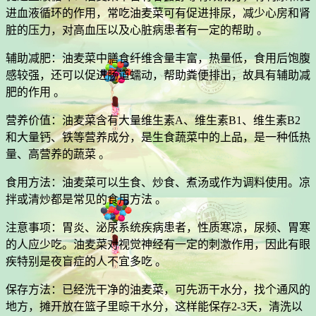
进血液循环的作用，常吃油麦菜可有促进排尿，减少心房和肾
脏的压力，对高血压以及心脏病患者有一定的帮助 。
辅助减肥：油麦菜中膳食纤维含量丰富，热量低，食用后饱腹
感较强，还可以促进肠道蠕动，帮助粪便排出，故具有辅助减
肥的作用 。
营养价值：油麦菜含有大量维生素A、维生素B1、维生素B2
和大量钙、铁等营养成分，是生食蔬菜中的上品，是一种低热
量、高营养的蔬菜 。
食用方法：油麦菜可以生食、炒食、煮汤或作为调料使用。凉
拌或清炒都是常见的食用方法 。
注意事项：胃炎、泌尿系统疾病患者，性质寒凉，尿频、胃寒
的人应少吃。油麦菜对视觉神经有一定的刺激作用，因此有眼
疾特别是夜盲症的人不宜多吃 。
保存方法：已经洗干净的油麦菜，可先沥干水分，找个通风的
地方，摊开放在篮子里晾干水分，这样能保存2-3天，清洗以