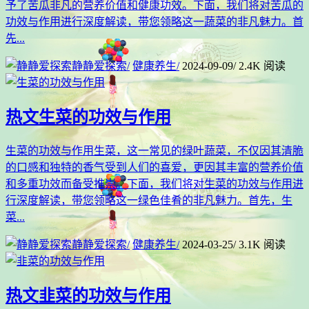
予了苦瓜非凡的营养价值和健康功效。下面，我们将对苦瓜的
功效与作用进行深度解读，带您领略这一蔬菜的非凡魅力。首
先...
静静爱探索
/
健康养生
/
2024-09-09
/
2.4K 阅读
热文
生菜的功效与作用
生菜的功效与作用生菜，这一常见的绿叶蔬菜，不仅因其清脆
的口感和独特的香气受到人们的喜爱，更因其丰富的营养价值
和多重功效而备受推崇。下面，我们将对生菜的功效与作用进
行深度解读，带您领略这一绿色佳肴的非凡魅力。首先，生
菜...
静静爱探索
/
健康养生
/
2024-03-25
/
3.1K 阅读
热文
韭菜的功效与作用