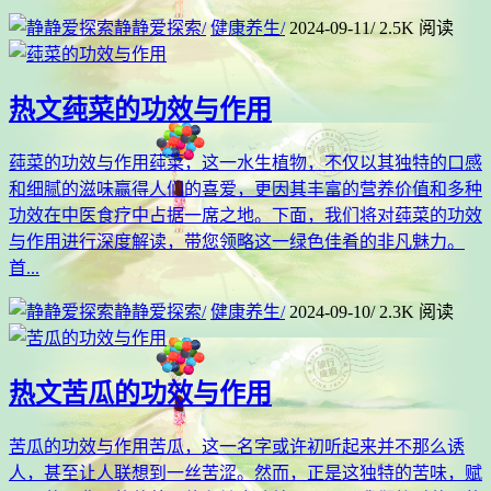
静静爱探索
/
健康养生
/
2024-09-11
/
2.5K 阅读
热文
莼菜的功效与作用
莼菜的功效与作用莼菜，这一水生植物，不仅以其独特的口感
和细腻的滋味赢得人们的喜爱，更因其丰富的营养价值和多种
功效在中医食疗中占据一席之地。下面，我们将对莼菜的功效
与作用进行深度解读，带您领略这一绿色佳肴的非凡魅力。
首...
静静爱探索
/
健康养生
/
2024-09-10
/
2.3K 阅读
热文
苦瓜的功效与作用
苦瓜的功效与作用苦瓜，这一名字或许初听起来并不那么诱
人，甚至让人联想到一丝苦涩。然而，正是这独特的苦味，赋