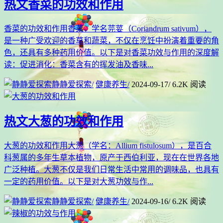
热文
香菜的功效和作用
香菜的功效和作用香菜，学名芫荽（Coriandrum sativum），
是一种广受欢迎的香草和蔬菜，不仅在烹饪中扮演着重要的角
色，还具有多种药用价值。以下是对香菜功效与作用的深度解
读：促进消化：香菜含有的挥发油及香味...
静静爱探索
/
健康养生
/
2024-09-17
/
6.2K 阅读
热文
大葱的功效和作用
大葱的功效和作用大葱（学名：Allium fistulosum），是百合
科葱属的多年生草本植物，原产于西伯利亚，现在在世界各地
广泛种植。大葱不仅是我们日常生活中常用的调味品，也具有
一定的药用价值。以下是对大葱功效与作...
静静爱探索
/
健康养生
/
2024-09-16
/
6.2K 阅读