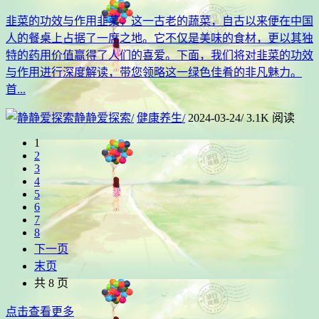
韭菜的功效与作用韭菜，这一古老的蔬菜，自古以来便在中国
人的餐桌上占据了一席之地。它不仅是美味的食材，更以其独
特的药用价值赢得了人们的喜爱。下面，我们将对韭菜的功效
与作用进行深度解读，带您领略这一绿色佳肴的非凡魅力。
首...
静静爱探索
/
健康养生
/
2024-03-24
/
3.1K 阅读
1
2
3
4
5
6
7
8
下一页
末页
共 8 页
点击查看更多