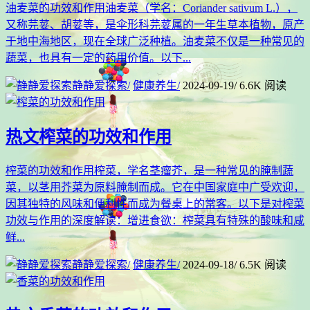
油麦菜的功效和作用油麦菜（学名：Coriander sativum L.），
又称芫荽、胡荽等，是伞形科芫荽属的一年生草本植物，原产
于地中海地区，现在全球广泛种植。油麦菜不仅是一种常见的
蔬菜，也具有一定的药用价值。以下...
静静爱探索
/
健康养生
/
2024-09-19
/
6.6K 阅读
热文
榨菜的功效和作用
榨菜的功效和作用榨菜，学名茎瘤芥，是一种常见的腌制蔬
菜，以茎用芥菜为原料腌制而成。它在中国家庭中广受欢迎，
因其独特的风味和便利性而成为餐桌上的常客。以下是对榨菜
功效与作用的深度解读：增进食欲：榨菜具有特殊的酸味和咸
鲜...
静静爱探索
/
健康养生
/
2024-09-18
/
6.5K 阅读