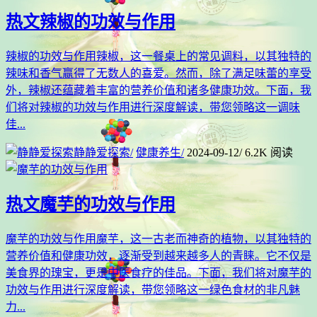
热文
辣椒的功效与作用
辣椒的功效与作用辣椒，这一餐桌上的常见调料，以其独特的
辣味和香气赢得了无数人的喜爱。然而，除了满足味蕾的享受
外，辣椒还蕴藏着丰富的营养价值和诸多健康功效。下面，我
们将对辣椒的功效与作用进行深度解读，带您领略这一调味
佳...
静静爱探索
/
健康养生
/
2024-09-12
/
6.2K 阅读
热文
魔芋的功效与作用
魔芋的功效与作用魔芋，这一古老而神奇的植物，以其独特的
营养价值和健康功效，逐渐受到越来越多人的青睐。它不仅是
美食界的瑰宝，更是中医食疗的佳品。下面，我们将对魔芋的
功效与作用进行深度解读，带您领略这一绿色食材的非凡魅
力...