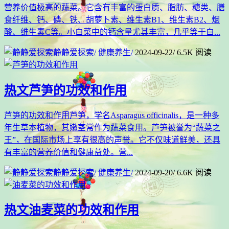
营养价值极高的蔬菜。它含有丰富的蛋白质、脂肪、糖类、膳
食纤维、钙、磷、铁、胡萝卜素、维生素B1、维生素B2、烟
酸、维生素C等。小白菜中的钙含量尤其丰富，几乎等于白...
静静爱探索
/
健康养生
/
2024-09-22
/
6.5K 阅读
热文
芦笋的功效和作用
芦笋的功效和作用芦笋，学名Asparagus officinalis，是一种多
年生草本植物，其嫩茎常作为蔬菜食用。芦笋被誉为“蔬菜之
王”，在国际市场上享有很高的声誉。它不仅味道鲜美，还具
有丰富的营养价值和健康益处。营...
静静爱探索
/
健康养生
/
2024-09-20
/
6.6K 阅读
热文
油麦菜的功效和作用