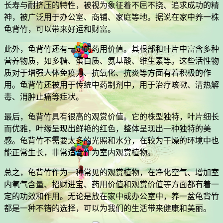
长寿与耐挤压的特性，被视为象征着不屈不挠、追求成功的精
神，被广泛用于办公室、商铺、家庭等地。据说在家中养一株
龟背竹，可以带来好运和财富。
此外，龟背竹还有一定的药用价值。其根部和叶片中富含多种
营养物质，如多糖、蛋白质、氨基酸、维生素等。这些活性物
质对于增强人体免疫力、抗氧化、抗炎等方面有着积极的作
用。龟背竹还被用于传统中药制剂中，用于治疗咳嗽、清热解
毒、消肿止痛等症状。
最后，龟背竹具有很高的观赏价值。它的株型独特，叶片细长
而优雅，叶缘呈现出鲜艳的红色，整体呈现出一种独特的美
感。龟背竹不需要太多的光照和水分，在较为干燥的环境中也
能正常生长，非常适合作为室内观赏植物。
总之，龟背竹作为一种常见的观赏植物，在净化空气、增加室
内氧气含量、招财进宝、药用价值和观赏价值等方面都有着一
定的功效和作用。无论是放在家中或办公室中，养一盆龟背竹
都是一种不错的选择，可以为我们的生活带来健康和美丽。