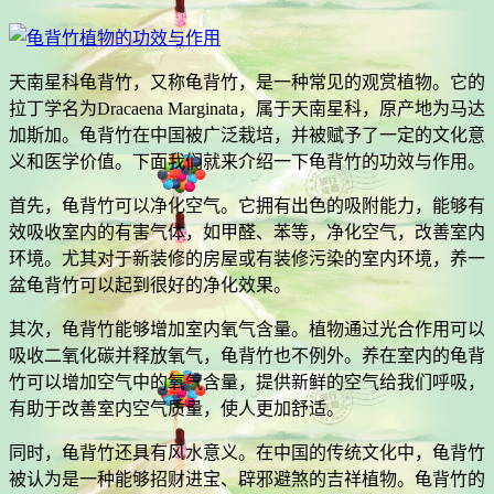
天南星科龟背竹，又称龟背竹，是一种常见的观赏植物。它的
拉丁学名为Dracaena Marginata，属于天南星科，原产地为马达
加斯加。龟背竹在中国被广泛栽培，并被赋予了一定的文化意
义和医学价值。下面我们就来介绍一下龟背竹的功效与作用。
首先，龟背竹可以净化空气。它拥有出色的吸附能力，能够有
效吸收室内的有害气体，如甲醛、苯等，净化空气，改善室内
环境。尤其对于新装修的房屋或有装修污染的室内环境，养一
盆龟背竹可以起到很好的净化效果。
其次，龟背竹能够增加室内氧气含量。植物通过光合作用可以
吸收二氧化碳并释放氧气，龟背竹也不例外。养在室内的龟背
竹可以增加空气中的氧气含量，提供新鲜的空气给我们呼吸，
有助于改善室内空气质量，使人更加舒适。
同时，龟背竹还具有风水意义。在中国的传统文化中，龟背竹
被认为是一种能够招财进宝、辟邪避煞的吉祥植物。龟背竹的