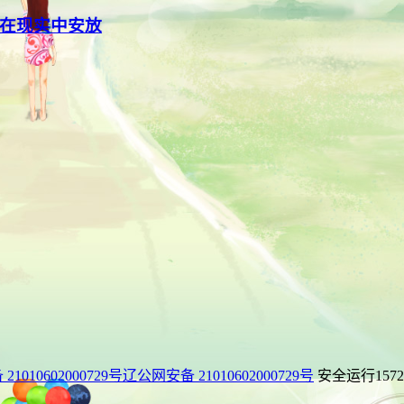
在现实中安放
辽公网安备 21010602000729号
安全运行
1572