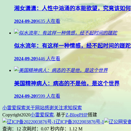
湘女潇潇：人性中汹涌的本能欲望，究竟该如何
2024-09-20
9635 人在看
似水流年：有这样一种情感，经不起时间的蹉跎
2024-09-20
9446 人在看
美国精神病人：病态的不是他，是这个世界
2024-09-20
9599 人在看
小雷爱探索
关于网站
感谢关注
求知探索
Copyright
2020
小雷爱探索
. 基于
Z-BlogPHP
搭建
辽ICP备2022003876号-1
查询：12 次
耗时：0.07 秒
内存：1.12 M