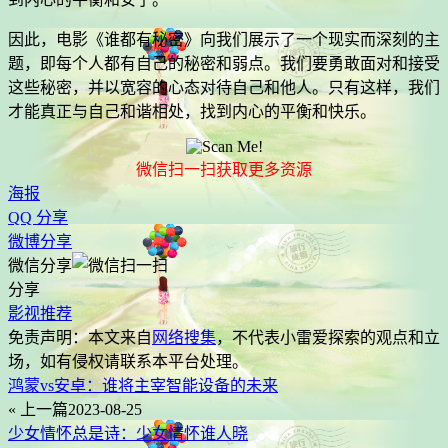
因此，电影《谁都有秘密》向我们展示了一个现实而深刻的主
题，即每个人都有自己的秘密和弱点。我们要勇敢面对和接受
这些秘密，并以宽容的心态对待自己和他人。只有这样，我们
才能真正与自己和谐相处，找到内心的平衡和快乐。
微信扫一扫获取更多资源
海报
QQ 分享
微博分享
微信分享
分享
影视推荐
免责声明：本文来自
网络搜集
，不代表
小雷爱探索
的观点和立
场，如有侵权请联系本平台处理。
鸿蒙vs安卓：谁将主宰智能设备的未来
« 上一篇
2023-08-25
少女情怀总是诗：少女情怀谁人晓