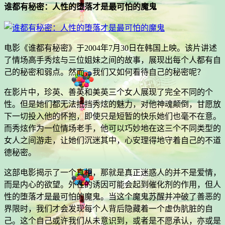
谁都有秘密：人性的堕落才是最可怕的魔鬼
电影《谁都有秘密》于2004年7月30日在韩国上映。该片讲述
了情场高手秀炫与三位姐妹之间的故事，展现出每个人都有自
己的秘密和弱点。然而，我们又如何看待自己的秘密呢？
在影片中，珍英、善英和美英三个女人展现了完全不同的个
性。但是她们都无法抵挡秀炫的魅力，对他神魂颠倒，甘愿放
下一切投入他的怀抱，即使只是短暂的快乐她们也毫不在意。
而秀炫作为一位情场老手，他可以巧妙地在这三个不同类型的
女人之间游走，让她们沉迷其中，心安理得地守着自己的不道
德秘密。
这部电影揭示了一个真相，那就是真正迷惑人的并不是爱情，
而是内心的欲望。外在的诱因可能会起到催化剂的作用，但人
性的堕落才是最可怕的魔鬼。当这个魔鬼苏醒并冲破了善恶的
界限时，我们才会发现每个人背后隐藏着一个虚伪肮脏的自
己。这个自己或许我们从未意识到，或者是不愿承认，亦或是