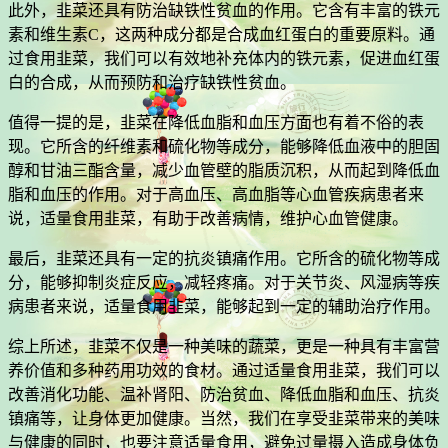
此外，韭菜还具有防治缺铁性贫血的作用。它含有丰富的铁元
素和维生素C，这两种成分都是合成血红蛋白的重要原料。通
过食用韭菜，我们可以有效地补充体内的铁元素，促进血红蛋
白的合成，从而预防和治疗缺铁性贫血。
值得一提的是，韭菜在降低血脂和血压方面也有着不俗的表
现。它所含的纤维素和硫化物等成分，能够降低血液中的胆固
醇和甘油三酯含量，减少血管壁的脂质沉积，从而起到降低血
脂和血压的作用。对于高血压、高血脂等心血管疾病患者来
说，适量食用韭菜，有助于改善病情，维护心血管健康。
最后，韭菜还具有一定的抗炎镇痛作用。它所含的硫化物等成
分，能够抑制炎症反应，减轻疼痛。对于关节炎、风湿病等疾
病患者来说，适量食用韭菜，能够起到一定的辅助治疗作用。
综上所述，韭菜不仅是一种美味的蔬菜，更是一种具有丰富营
养价值和多种药用功效的食材。通过适量食用韭菜，我们可以
改善消化功能、温补肾阳、防治贫血、降低血脂和血压、抗炎
镇痛等，让身体更加健康。当然，我们在享受韭菜带来的美味
与健康的同时，也要注意适量食用，避免过量摄入造成身体负