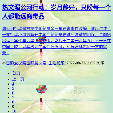
热文
湄公河行动：岁月静好，只盼每一个
人都能远离毒品
湄公河行动是根据中国船员金三角遇害事件改编。该片讲述了
一支行动小组为解开中国商船船员遇难所隐藏的阴谋，企图揪
出运毒案件幕后黑手的故事。影片于二零一六年九月三十日在
中国上映，以其极高的案件还原度，和导演林超贤一贯的实
景...
雷静爱探索
/
生活随笔
/
2022-08-22
/
2.6K 阅读
首页
上一页
4
5
6
7
8
9
10