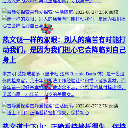
后为人妇为人母时再次重逢相聚，寻找属于那个...
雷静爱探索
/
生活随笔
/
2022-08-27
/
2.5K 阅读
热文
谜一样的双眼：别人的痛苦有时能打
动我们，是因为我们担心它会降临到自己
身上
本杰明·艾斯玻希多（里卡杜·达林 Ricardo Darín 饰）是一名退
休的检察官，几十年的司法工作经验让他积攒下诸多素材，而
多年前一起奸杀案始终让他念念不忘，他希望将其付梓出版，
了却心愿。25年前，23岁的美丽女...
雷静爱探索
/
生活随笔
/
2022-08-27
/
2.7K 阅读
热文
道士下山：正确看待挫折得失，保持