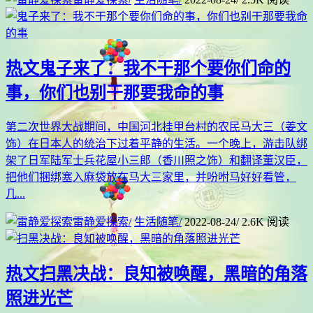
热文
鬼子来了：我不干那个要你们命的
事，你们也别干那要我命的事
第二次世界大战期间，中国河北挂甲台村的农民马大三（姜文
饰）在日本人的统治下过着平静的生活。一个晚上，游击队绑
架了日军陆军士兵花屋小三郎（香川照之饰）和翻译董汉臣，
把他们捆绑塞入麻袋放在马大三家里，并吩咐马好好看管，
几...
雷静爱探索
/
生活随笔
/
2022-08-24
/
2.6K 阅读
热文
扫黑决战：良知被唤醒，黑暗的角落
照进光芒