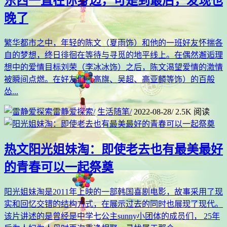
东西一直在你身边，可是到最后，发现也
晚了
繁华都市之中，年轻的陈文（夏雨饰）和他的一班好友怀揣各
自的梦想，终日徘徊在等待与寻觅的地平线上。在偶然邂逅理
想中的爱情目标刘荣（李冰冰饰）之后，陈文渴望爱情的激情
被瞬间点燃。在好友们（高旗、吴超、高亚麟等饰）的百般
怂...
雷静爱探索
/
生活随笔
/
2022-08-28
/
2.5K 阅读
热文
阳光姐妹淘：即使老去也有最美最好
的青春可以一起祭奠
阳光姐妹淘是2011年上映的一部韩国喜剧电影，故事采用了现
实和回忆交错的结构方式，在展示过去的同时也展现了现代。
该片讲述的是曾经是中学七公主sunny小团体的成员们， 25年