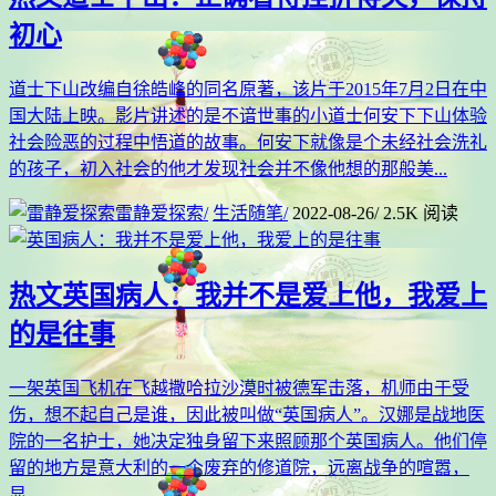
初心
道士下山改编自徐皓峰的同名原著，该片于2015年7月2日在中
国大陆上映。影片讲述的是不谙世事的小道士何安下下山体验
社会险恶的过程中悟道的故事。何安下就像是个未经社会洗礼
的孩子，初入社会的他才发现社会并不像他想的那般美...
雷静爱探索
/
生活随笔
/
2022-08-26
/
2.5K 阅读
热文
英国病人：我并不是爱上他，我爱上
的是往事
一架英国飞机在飞越撒哈拉沙漠时被德军击落，机师由于受
伤，想不起自己是谁，因此被叫做“英国病人”。汉娜是战地医
院的一名护士，她决定独身留下来照顾那个英国病人。他们停
留的地方是意大利的一个废弃的修道院，远离战争的喧嚣，
显...