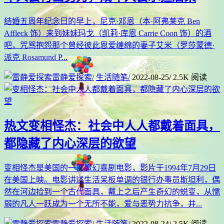
结婚五周年纪念日的早上，尼克·邓恩（本·阿弗莱克 Ben
Affleck 饰）来到妹妹玛戈（凯莉·库恩 Carrie Coon 饰）的酒
吧，咒骂抱怨那个曾经彼此恩爱缠绵的妻子艾米（罗莎蒙德·
派克 Rosamund P...
雷静爱探索
/
生活随笔
/
2022-08-25
/
2.5K 阅读
热文
变相怪杰：社会中人人都戴着面具，
都隐藏了内心深层的欲望
变相怪杰是美国的一部魔幻喜剧电影，影片于1994年7月29日
在美国上映。电影讲述生活呆板单调的银行办事员斯坦利，偶
然在河边捡到一个古代面具，戴上之后产生奇幻的蜕变，从懦
弱的凡人一跃成为一个无所不能，爱与恶势力抗争，并...
雷静爱探索
/
生活随笔
/
2022-08-24
/
2.5K 阅读