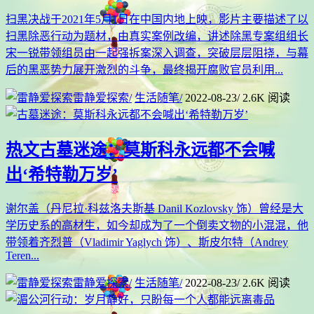
扫黑决战于2021年5月1日在中国内地上映，影片主要描述了以
扫黑除恶行动为题材，由真实案例改编，讲述除黑专案组组长
宋一锐带领组员由一起强拆案深入调查，突破层层阻挠，与幕
后的黑恶势力展开激烈的斗争，最终揭开腐败官员利用...
雷静爱探索
/
生活随笔
/
2022-08-23
/
2.6K 阅读
热文
古墓迷途：莫斯科永远都不会喊
出‘希特勒万岁’
谢尔盖（丹尼拉·科兹洛夫斯基 Danil Kozlovsky 饰）曾经是大
学历史系的高材生，如今却成为了一个倒卖文物的小混混，他
带领着齐烈普（Vladimir Yaglych 饰）、斯皮尔特（Andrey
Teren...
雷静爱探索
/
生活随笔
/
2022-08-23
/
2.6K 阅读