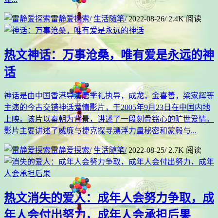
雷静爱探索
/
生活随笔
/
2022-08-26
/
2.4K 阅读
热文
神话：万事沧桑，唯有爱是永远的神
话
神话是由中国香港导演唐季礼执导，成龙，金喜善，梁家辉等
主演的今古交错神话爱情影片，于2005年9月23日在中国内地
上映。该片以秦朝为背景，讲述了一段刻骨铭心的旷世爱情。
影片主要讲述了威廉与捷克探寻漂浮力量秘密和蒙毅与...
雷静爱探索
/
生活随笔
/
2022-08-25
/
2.7K 阅读
热文
消失的爱人：成年人会努力争取，成
年人会付出努力，成年人会承担后果