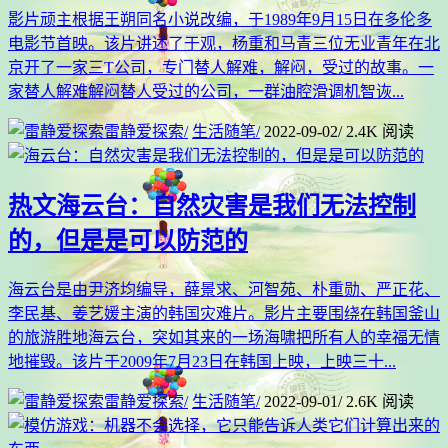
影片顽主根据王朔同名小说改编，于1989年9月15日在多伦多
电影节首映。该片讲述了于观，杨重和马青三位无业青年在北
京开了一家三T公司，专门替人解难，解闷，受过的故事。一
家替人解难解闷替人受过的公司，一群油腔滑调机智诙...
雷静爱探索
/
生活随笔
/
2022-09-02
/
2.4K 阅读
热文
海云台：自然灾害是我们无法控制
的，但是是可以防范的
海云台是由尹济均编导，薛景求、河智苑、朴重勋、严正花、
李民基、姜艺媛主演的韩国灾难片。影片主要围绕在韩国釜山
的旅游胜地海云台，突如其来的一场海啸把所有人的幸福无情
地摧毁。该片于2009年7月23日在韩国上映，上映三十...
雷静爱探索
/
生活随笔
/
2022-09-01
/
2.6K 阅读