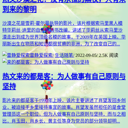
到来的黎明
沙漠之花是雪莉·霍尔曼执导的影片，该片根据索马里黑人模
特华莉丝·迪里的自传畅销书改编，讲述了华莉丝从索马里沙
漠走出到成为世界顶级名模的故事，于2009年在英国上映。华
丽斯出生在物质和知识都很贫瘠的非洲，为了改变自己的...
雷静爱探索
/
生活随笔
/
2022-09-05
/
2.5K 阅读
热文
来的都是客：为人做事有自己原则与
坚持
影片来的都是客于1990年上映，该片主要讲述了肖望发回乡创
业，被迫接手乡里接待事宜的故事。肖望发虽然担任的是食堂
管理员这一个职位，但为人做事有自己原则与坚持，而与之相
比，肖玉田，肖乡长，黄主任等身为党员的部分领导却明...