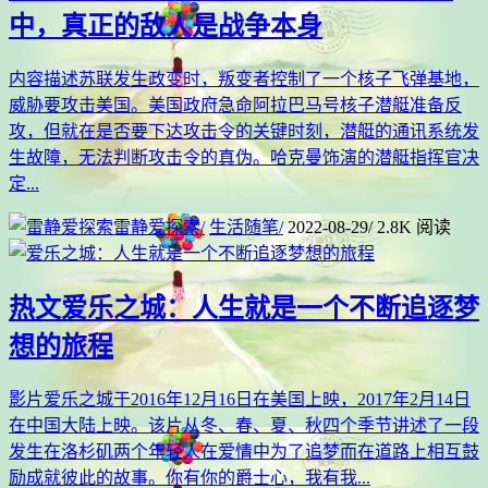
中，真正的敌人是战争本身
内容描述苏联发生政变时，叛变者控制了一个核子飞弹基地，
威胁要攻击美国。美国政府急命阿拉巴马号核子潜艇准备反
攻，但就在是否要下达攻击令的关键时刻，潜艇的通讯系统发
生故障，无法判断攻击令的真伪。哈克曼饰演的潜艇指挥官决
定...
雷静爱探索
/
生活随笔
/
2022-08-29
/
2.8K 阅读
热文
爱乐之城：人生就是一个不断追逐梦
想的旅程
影片爱乐之城于2016年12月16日在美国上映，2017年2月14日
在中国大陆上映。该片从冬、春、夏、秋四个季节讲述了一段
发生在洛杉矶两个年轻人在爱情中为了追梦而在道路上相互鼓
励成就彼此的故事。你有你的爵士心，我有我...