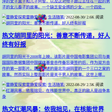
萍的女子直子和儿子阿智，以及这对母子跟过去住在一起的男
子的女儿泰子的故事。一个缺乏安全感的少女，一个四处...
雷静爱探索
/
生活随笔
/
2022-08-30
/
2.6K 阅读
热文
胡同里的阳光：善意不断传递，好人
终有好报
胡同里的阳光于2008年上映，该影片是中国电影集团公司与美
国国际数据集团中国媒体基金合作备忘录签约后，作为双方合
作的第一部影片。影片讲述的是北京胡同里的一个三口之家的
故事。然而实际上整部影片是关于男人的故事。这世上哪...
雷静爱探索
/
生活随笔
/
2022-08-29
/
2.5K 阅读
热文
红潮风暴：依我拙见，在核能世界