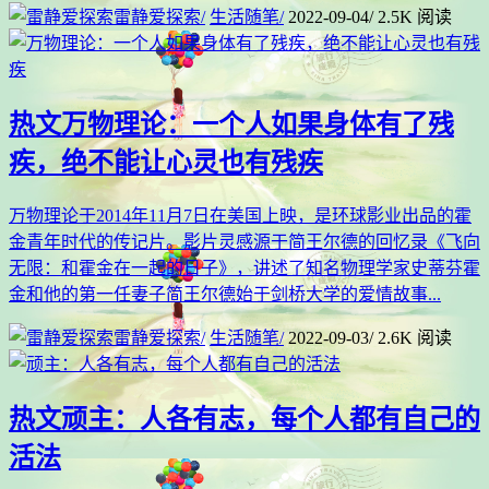
雷静爱探索
/
生活随笔
/
2022-09-04
/
2.5K 阅读
热文
万物理论：一个人如果身体有了残
疾，绝不能让心灵也有残疾
万物理论于2014年11月7日在美国上映，是环球影业出品的霍
金青年时代的传记片。影片灵感源于简王尔德的回忆录《飞向
无限：和霍金在一起的日子》，讲述了知名物理学家史蒂芬霍
金和他的第一任妻子简王尔德始于剑桥大学的爱情故事...
雷静爱探索
/
生活随笔
/
2022-09-03
/
2.6K 阅读
热文
顽主：人各有志，每个人都有自己的
活法