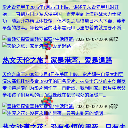
影片霍元甲于2006年1月25日上映，讲述了从霍元甲儿时开
始，一直到八国联军入侵中国，霍元甲到上海挑战大力士成
功，随后开办精武体操馆，但不久之后惨遭日本人下毒，英年
早逝的故事。年轻气盛的壮年霍元甲心里想着的就是要不断...
雷静爱探索
/
生活随笔
/
2022-09-07
/
2.6K 阅读
热文
天伦之旅：家是港湾，爱是退路
天伦之旅于2009年12月4日在美国上映，影片翻拍自意大利导
演朱塞佩托纳多雷1990年的同名影片，披头士乐队的主创保罗
麦卡特尼专门为影片创作了一首新歌，我想回家。影片中老父
亲和孩子们互动的画面就像藏在记忆深处的温暖厂...
雷静爱探索
/
生活随笔
/
2022-09-06
/
2.6K 阅读
热文
沙漠之花：没有永恒的黑夜，只有未