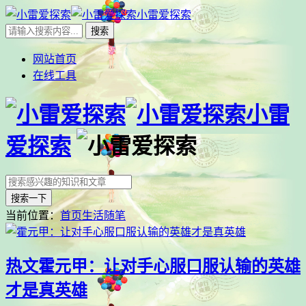
小雷爱探索
网站首页
在线工具
小雷
爱探索
搜索一下
当前位置：
首页
生活随笔
热文
霍元甲：让对手心服口服认输的英雄
才是真英雄