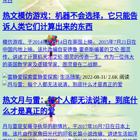
热文
模仿游戏：机器不会选择，它只能告
诉人类它们计算出来的东西
模仿游戏，于2014年11月14日在英国上映， 2015年7月21日在
中国内地上映。该片改编自安德鲁·霍奇斯编著的艾伦·图灵
传，讲述了计算机天才艾伦·图灵的传奇一生。作为一位伟大
的英国数学家及逻辑学家，图灵曾在二战期...
雷静爱探索
/
生活随笔
/
2022-08-31
/
2.6K 阅读
热文
月与雷：每个人都无法说清，到底什
么才是真正的爱
月与雷是安藤寻执导的剧情片，于2017年10月7日在日本上
映。该片由作家角田光代的同名长篇小说改编，讲述生活如浮