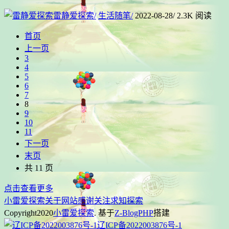
雷静爱探索
/
生活随笔
/
2022-08-28
/
2.3K 阅读
首页
上一页
3
4
5
6
7
8
9
10
11
下一页
末页
共 11 页
点击查看更多
小雷爱探索
关于网站
感谢关注
求知探索
Copyright
2020
小雷爱探索
. 基于
Z-BlogPHP
搭建
辽ICP备2022003876号-1